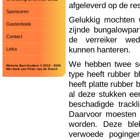
afgeleverd op de res
Sponsoren
Gelukkig mochten
Gastenboek
zijnde bungalowpar
Contact
de verreiker we
kunnen hanteren.
Links
We hebben twee soo
Website Bart Grutters © 2010 - 2026
Met dank aan Peter van de Pasch
type heeft rubber b
heeft platte rubber
al deze stukken een
beschadigde trackl
Daarvoor moesten d
worden. Deze ble
verwoede poginge