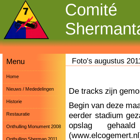
Comité
Shermant
Foto's augustus 201
Menu
Home
Nieuws / Mededelingen
De tracks zijn gemo
Historie
Begin van deze maan
eerder stadium gezan
Restauratie
opslag gehaa
Onthulling Monument 2008
(www.elcogemert.n
Onthulling Sherman 2011