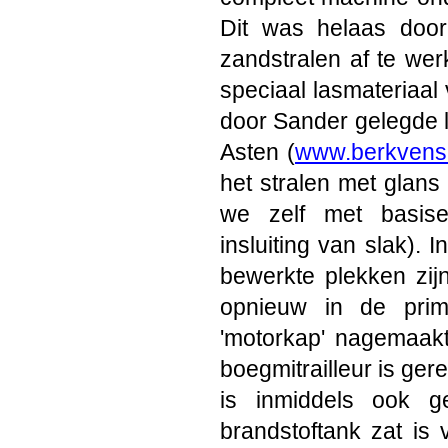
Dit was helaas door
zandstralen af te wer
speciaal lasmateriaal 
door Sander gelegde 
Asten (
www.berkvens-
het stralen met glans 
we zelf met basise
insluiting van slak). 
bewerkte plekken zi
opnieuw in de pri
'motorkap' nagemaak
boegmitrailleur is ger
is inmiddels ook g
brandstoftank zat is