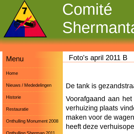
Comité
Shermant
Foto's april 2011 B
Menu
Home
De tank is gezandstraa
Nieuws / Mededelingen
Historie
Voorafgaand aan het 
verhuizing plaats vin
Restauratie
maken voor de wagens v
Onthulling Monument 2008
heeft deze verhuisoper
Onthulling Sherman 2011