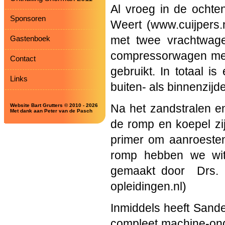
Al vroeg in de ochte
Sponsoren
Weert (www.cuijpers.
Gastenboek
met twee vrachtwage
compressorwagen met 
Contact
gebruikt. In totaal i
Links
buiten- als binnenzijd
Website Bart Grutters © 2010 - 2026
Na het zandstralen en
Met dank aan Peter van de Pasch
de romp en koepel zi
primer om aanroeste
romp hebben we wit 
gemaakt door
Drs.
opleidingen.nl)
Inmiddels heeft Sand
compleet machine-ond