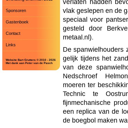
verlaten hadden bevo
vlak geslepen en de g
Sponsoren
speciaal voor pantser
Gastenboek
gesteld door Berkve
Contact
metaal.nl).
Links
De spanwielhouders z
gelijk tijdens het z
Website Bart Grutters © 2010 - 2026
Met dank aan Peter van de Pasch
van deze spanwielho
Nedschroef
Helmon
moeren ter beschikki
Technic te Oostrum 
fijnmechanische prod
een replica van de lo
de boegbol maken waar