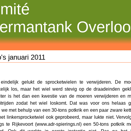
mité
ermantank Overlo
's januari 2011
 eindelijk gelukt de sprocketwielen te verwijderen. De 
lijk los, maar het wiel werd stevig op de draadeinden gekl
iter is het dan een kwestie van de moeren verwijderen en m
itrijden zodat het wiel loskomt. Dat was voor ons helaas g
we met behulp van een 30-tons potkrik en een paar zware kett
het linkersprocketwiel ook geprobeerd, maar lukte niet. Verv
gs te Rijkevoort (www.adr-spierings.nl) een 50-tons potkri