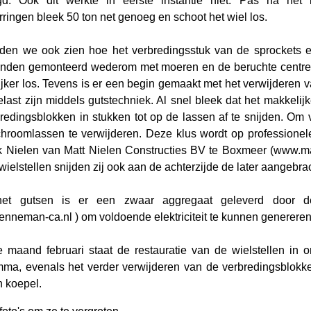
d. Ook dit werkte in eerste instantie niet. Pas na het 
rringen bleek 50 ton net genoeg en schoot het wiel los.
en we ook zien hoe het verbredingsstuk van de sprockets er
inden gemonteerd wederom met moeren en de beruchte centree
jker los. Tevens is er een begin gemaakt met het verwijderen 
last zijn middels gutstechniek. Al snel bleek dat het makkelij
redingsblokken in stukken tot op de lassen af te snijden. Om
chroomlassen te verwijderen. Deze klus wordt op professionel
 Nielen van Matt Nielen Constructies BV te Boxmeer (www.mat
wielstellen snijden zij ook aan de achterzijde de later aangebrac
 het gutsen is er een zwaar aggregaat geleverd door 
nneman-ca.nl ) om voldoende elektriciteit te kunnen genereren
 maand februari staat de restauratie van de wielstellen in 
ma, evenals het verder verwijderen van de verbredingsblokk
 koepel.