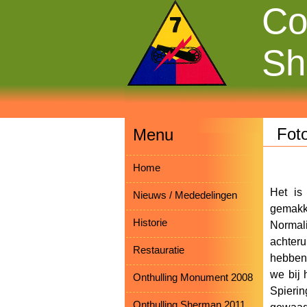
Co
Sh
Foto
Menu
Home
Het is
Nieuws / Mededelingen
gemakke
Historie
Normal
achteru
Restauratie
hebben 
we bij 
Onthulling Monument 2008
Spierin
Onthulling Sherman 2011