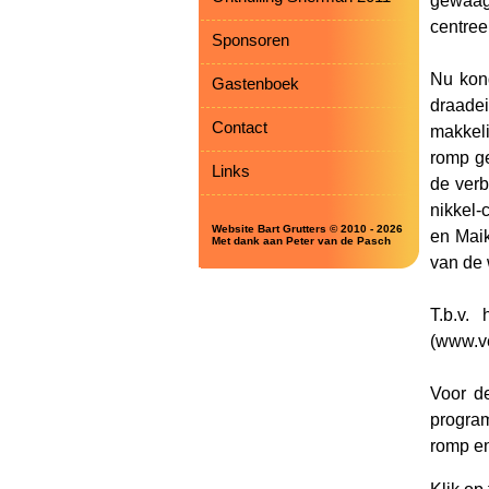
gewaag
centree
Sponsoren
Nu kond
Gastenboek
draade
Contact
makkeli
romp ge
Links
de verb
nikkel-
Website Bart Grutters © 2010 - 2026
en Maik
Met dank aan Peter van de Pasch
van de 
T.b.v.
(www.ve
Voor de
program
romp en