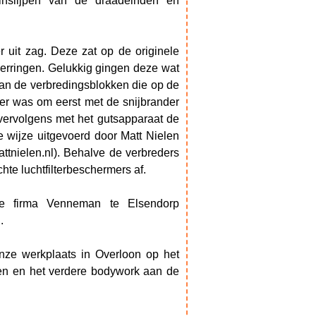
inslijpen van de draadeinden en
 uit zag. Deze zat op de originele
rringen. Gelukkig gingen deze wat
van de verbredingsblokken die op de
ker was om eerst met de snijbrander
 vervolgens met het gutsapparaat de
e wijze uitgevoerd door Matt Nielen
tnielen.nl). Behalve de verbreders
hte luchtfilterbeschermers af.
de firma Venneman te Elsendorp
.
onze werkplaats in Overloon op het
en en het verdere bodywork aan de