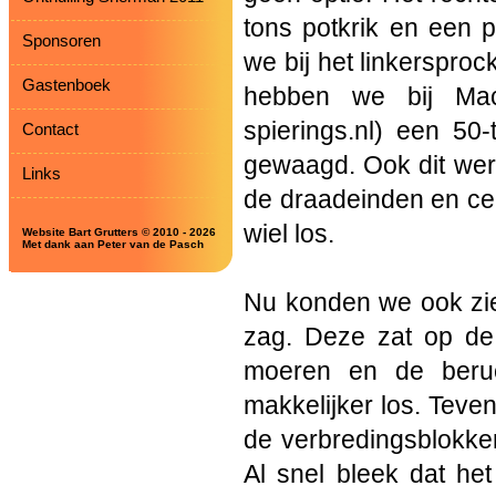
tons potkrik en een 
Sponsoren
we bij het linkersproc
Gastenboek
hebben we bij Mach
spierings.nl) een 5
Contact
gewaagd. Ook dit werkt
Links
de draadeinden en cen
wiel los.
Website Bart Grutters © 2010 - 2026
Met dank aan Peter van de Pasch
Nu konden we ook zie
zag. Deze zat op de
moeren en de beruc
makkelijker los. Teve
de verbredingsblokken
Al snel bleek dat he