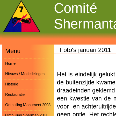
Comité
Shermant
Foto's januari 2011
Menu
Home
Het is eindelijk gelu
Nieuws / Mededelingen
de buitenzijde kwamen
Historie
draadeinden geklemd m
Restauratie
een kwestie van de 
Onthulling Monument 2008
voor- en achteruitrij
geen optie. Het rech
Onthulling Sherman 2011