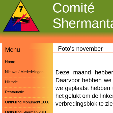
Comité
Shermant
Foto's november
Menu
Home
Deze maand hebben 
Nieuws / Mededelingen
Daarvoor hebben we d
Historie
we geplaatst hebben t
Restauratie
het gelukt om de link
Onthulling Monument 2008
verbredingsblok te zie
Onthulling Sherman 2011