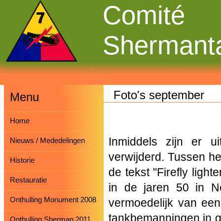
Comité
Shermant
Foto's september
Menu
Home
Inmiddels zijn er u
Nieuws / Mededelingen
verwijderd. Tussen h
Historie
de tekst "Firefly ligh
Restauratie
in de jaren 50 in N
Onthulling Monument 2008
vermoedelijk van een 
tankbemanningen in ge
Onthulling Sherman 2011