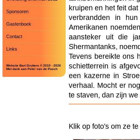
kruipen en het feit da
Sponsoren
verbrandden in hun
Gastenboek
Amerikanen noemden 
aansteker uit die j
Contact
Shermantanks, noemd
Links
Tevens bereikte ons h
schietterrein is afgev
Website Bart Grutters © 2010 - 2026
Met dank aan Peter van de Pasch
een kazerne in Stro
verhaal. Mocht er nog
te staven, dan zijn we
Klik op foto's om ze te