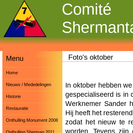
Comité
Shermant
Foto's oktober
Menu
Home
In oktober hebben we 
Nieuws / Mededelingen
gespecialiseerd is i
Historie
Werknemer Sander hee
Restauratie
Hij heeft het restere
Onthulling Monument 2008
zodat het nieuw te re
worden. Tevens zijn
Onthulling Sherman 2011