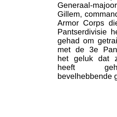
Generaal-majo
Gillem, command
Armor Corps di
Pantserdivisie h
gehad om getra
met de 3e Pant
het geluk dat
heeft ge
bevelhebbende g