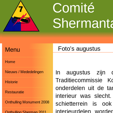
Comité
Shermant
Foto's augustus
Menu
Home
In augustus zijn
Nieuws / Mededelingen
Traditiecommissie 
Historie
onderdelen uit de t
Restauratie
interieur was slecht.
Onthulling Monument 2008
schietterrein is o
interieurdelen word
Onthulling Sherman 2011