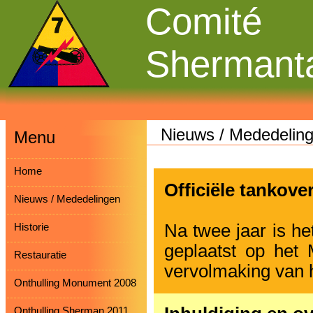
Comité
Shermant
Nieuws / Mededelin
Menu
Home
Officiële tankove
Nieuws / Mededelingen
Na twee jaar is h
Historie
geplaatst op het 
Restauratie
vervolmaking van 
Onthulling Monument 2008
Onthulling Sherman 2011