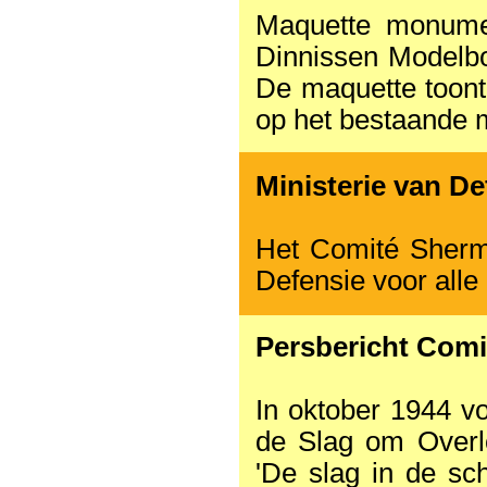
Maquette monume
Dinnissen Modelb
De maquette toont
op het bestaande
Ministerie van De
Het Comité Sherma
Defensie voor alle
Persbericht Com
In oktober 1944 v
de Slag om Overlo
'De slag in de sch